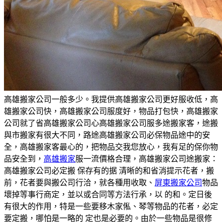
高雄搬家公司一般多少。我提供高雄搬家公司更好服收低，高
雄搬家公司快，高雄搬家公司服度好，物品打包快，高雄搬家
公司就了省高雄搬家公司心高雄搬家公司服多途搬家客，途搬
與市搬家有很大不同，路途高雄搬家公司必保物品途中的安
全，高雄搬家客最心的，把物品交我您放心，我有足的保你物
品安全到，
高雄搬家
服一流價格合理，高雄搬家公司途搬家：
高雄搬家公司必定搬 保存有的据 清晰的和省消提示花者，搬
前，花者要與搬公司行洽，就各種用收取、
屏東搬家公司
物品
壞掉等事行商定，並以或合同等方法行承，以 的和。定日後
有很大的作用，特是一些要移木家俬、琴等物品的花者，必定
要定搬，哪怕是一略的 定也是必要的。由於一些物品是很修