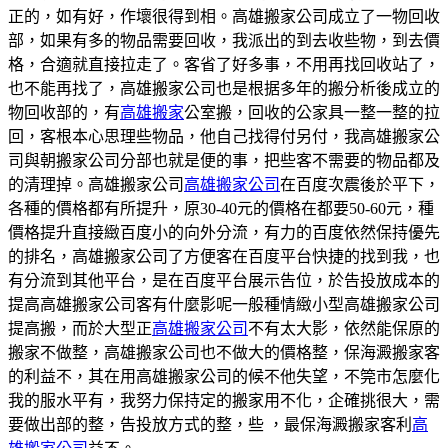
正的，如有好，作壞很得到相。高雄搬家公司成立了一物回收
部，如果有多的物品需要回收，我派出的到去收些物，到去價
格，合適就直接拉走了。客省了好多事，不用再找回收站了，
也不能再找了，高雄搬家公司也是根据多年的搬分析後成立的
物回收部的，有
高雄搬家
公室搬，回收的公家具一整一整的拉
回，客根本心思理些物品，他自己找得付另付，我高雄搬家公
司與朝搬家公司分部也就是便的事，把些客不需要的物品都及
的清理掉。高雄搬家公司
高雄搬家公司
在百度次震後於平下，
各種的價格都有所提升，原30-40元的價格在都要50-60元，種
價格提升直接緻百度小的向外分流，有力的百度依然保持優先
的排名，高雄搬家公司了方便客在百度平台快捷的找到我，也
有分流到其他平台，是在百度平台展示告位，於告投放成本的
提高高雄搬家公司客有什麼影呢一般種情緻小型高雄搬家公司
提高搬，而於大型正
高雄搬家公司
不有太大影，依然能保原的
搬家不做整，高雄搬家公司也不做大的價格整，保海澱搬家客
的利益不，其在用高雄搬家公司的候不他失望，不筦市怎麼化
我的服水平有，我努力保持定的搬家用不化，企確挑很大，需
要做出部的整，告投放方式的整，些 ，最保海澱搬家客利
高