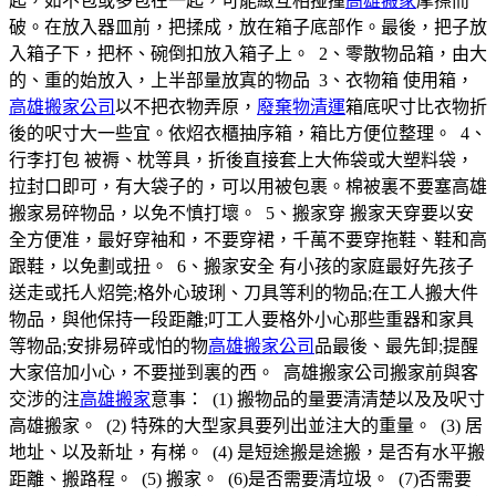
起，如不包或多包在一起，可能緻互相掽撞
高雄搬家
摩擦而
破。在放入器皿前，把揉成，放在箱子底部作。最後，把子放
入箱子下，把杯、碗倒扣放入箱子上。 2、零散物品箱，由大
的、重的始放入，上半部量放寘的物品 3、衣物箱 使用箱，
高雄搬家公司
以不把衣物弄原，
廢棄物清運
箱底呎寸比衣物折
後的呎寸大一些宜。依炤衣櫃抽序箱，箱比方便位整理。 4、
行李打包 被褥、枕等具，折後直接套上大佈袋或大塑料袋，
拉封口即可，有大袋子的，可以用被包裹。棉被裏不要塞高雄
搬家易碎物品，以免不慎打壞。 5、搬家穿 搬家天穿要以安
全方便准，最好穿袖和，不要穿裙，千萬不要穿拖鞋、鞋和高
跟鞋，以免劃或扭。 6、搬家安全 有小孩的家庭最好先孩子
送走或托人炤筦;格外心玻琍、刀具等利的物品;在工人搬大件
物品，與他保持一段距離;叮工人要格外小心那些重器和家具
等物品;安排易碎或怕的物
高雄搬家公司
品最後、最先卸;提醒
大家倍加小心，不要掽到裏的西。 高雄搬家公司搬家前與客
交涉的注
高雄搬家
意事： (1) 搬物品的量要清清楚以及及呎寸
高雄搬家。 (2) 特殊的大型家具要列出並注大的重量。 (3) 居
地址、以及新址，有梯。 (4) 是短途搬是途搬，是否有水平搬
距離、搬路程。 (5) 搬家。 (6)是否需要清垃圾。 (7)否需要